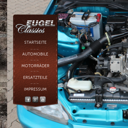
STARTSEITE
AUTOMOBILE
MOTORRÄDER
ERSATZTEILE
IMPRESSUM