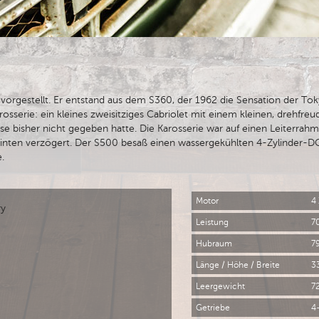
orgestellt. Er entstand aus dem S360, der 1962 die Sensation der T
rosserie: ein kleines zweisitziges Cabriolet mit einem kleinen, drehfr
lasse bisher nicht gegeben hatte. Die Karosserie war auf einen Leiterra
nten verzögert. Der S500 besaß einen wassergekühlten 4-Zylinder-
.
Motor
4 
ry
Leistung
7
Hubraum
7
Länge / Höhe / Breite
3
Leergewicht
7
Getriebe
4