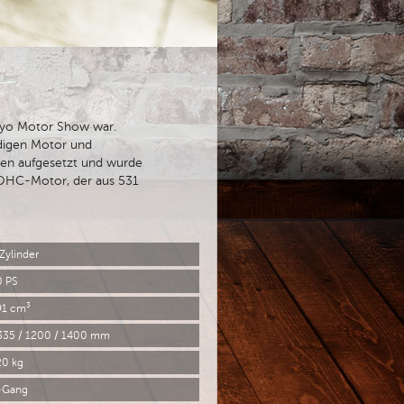
okyo Motor Show war.
eudigen Motor und
hmen aufgesetzt und wurde
DOHC-Motor, der aus 531
Zylinder
0 PS
91 cm³
335 / 1200 / 1400 mm
20 kg
-Gang