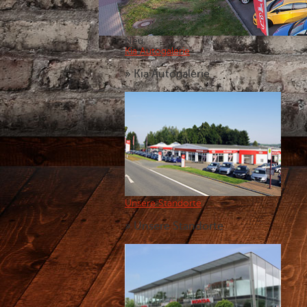
Neu
Kia Autogalerie
» Kia Autogalerie
Unsere Standorte
» Unsere Standorte